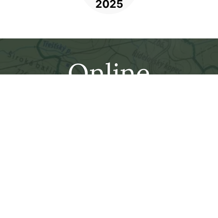
Online
rezervace
Zarezervujte si místo včas! My se Vám co
nejdřív ozveme.
Jméno a příjmení