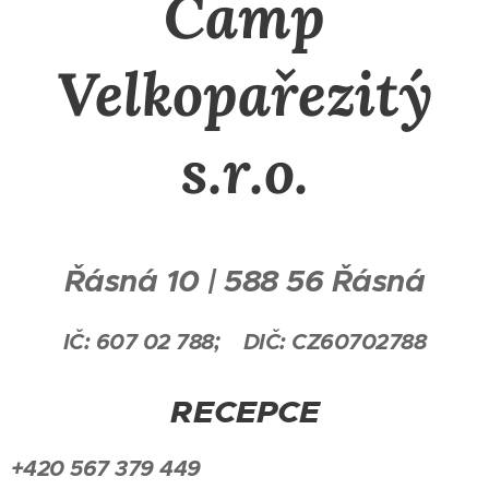
Camp
Velkopařezitý
s.r.o.
Řásná 10 |
588 56 Řásná
IČ: 607 02 788; DIČ: CZ60702788
RECEPCE
+420 567 379 449